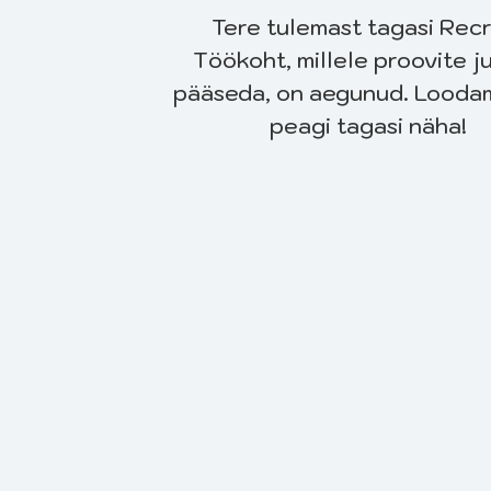
Tere tulemast tagasi Recr
Töökoht, millele proovite j
pääseda, on aegunud. Looda
peagi tagasi näha!