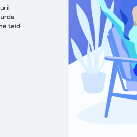
uri!
uurde
me teid