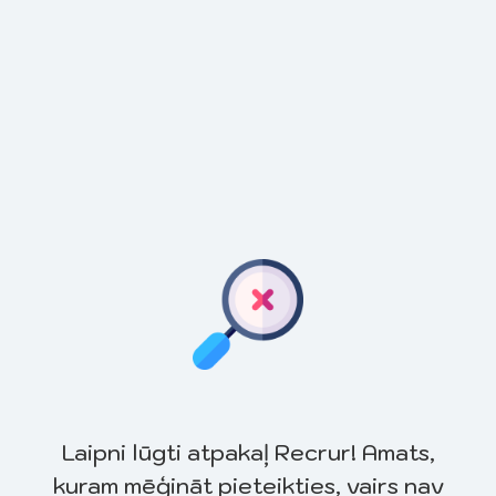
Laipni lūgti atpakaļ Recrur! Amats,
kuram mēģināt pieteikties, vairs nav