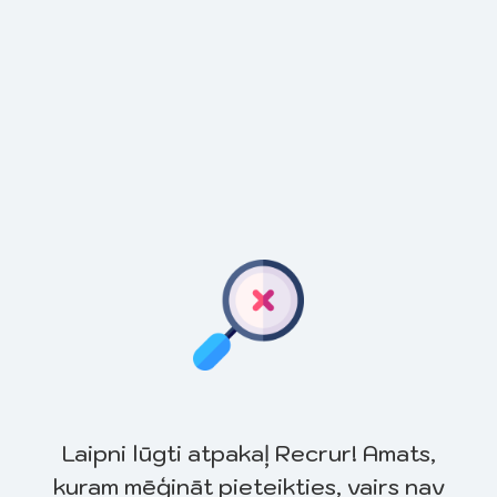
Laipni lūgti atpakaļ Recrur! Amats,
kuram mēģināt pieteikties, vairs nav